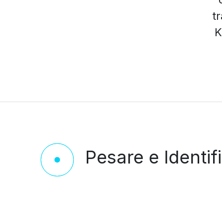
t
K
Pesare e Identif