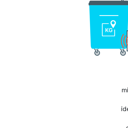
mi
id