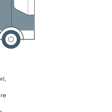
ri,
are
e