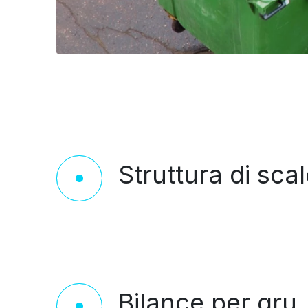
Struttura di sca
Bilance per gru