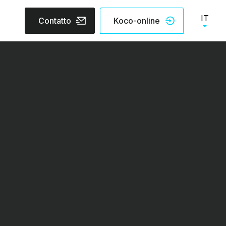
IT
Contatto
Koco-online