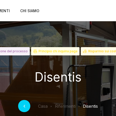
MENTI
CHI SIAMO
ione del processo
Principio chi inquina paga
Risparmio sui cost
Disentis
Casa
Riferimenti
Disentis