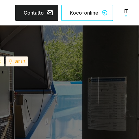
IT
Contatto
Koco-online
i
Smart