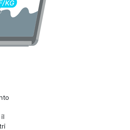
nto
il
ri