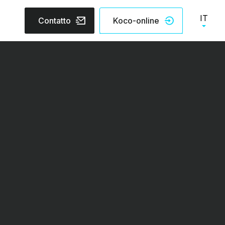
IT
Contatto
Koco-online