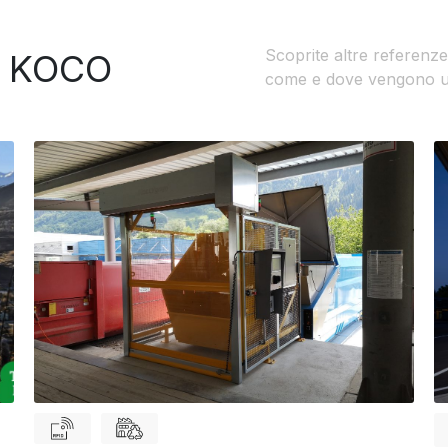
Scoprite altre referenze
to KOCO
come e dove vengono util