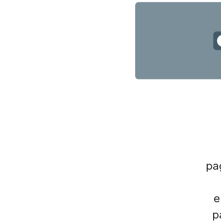
pa
e
p