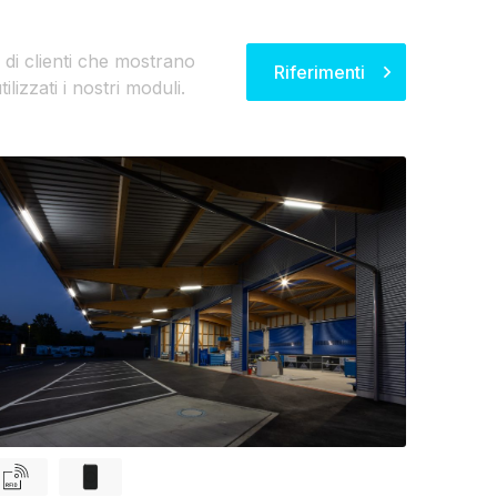
 di clienti che mostrano
Riferimenti
izzati i nostri moduli.