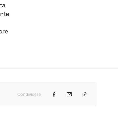
ta
ente
ore
Condividere