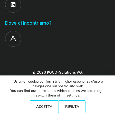
Dove ci incontriamo?
© 2026 KOCO-Solutions AG.
Tutti i diritti riservati.
Usiamo i cookie per fornirti la miglior esperienza d'uso e
navigazione sul nostro sito web.
You can find out more about which cookies we are using or
switch them off in
settings
.
Made by
Nextio
ACCETTA
RIFIUTA