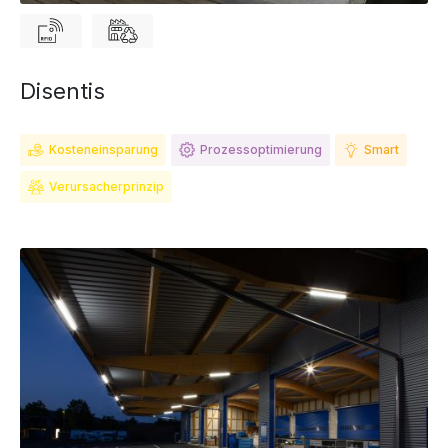
Disentis
Kosteneinsparung
Prozessoptimierung
Smart
Verursacherprinzip