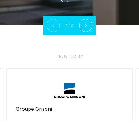
1
/ 2
TRUSTED BY
Haldimann