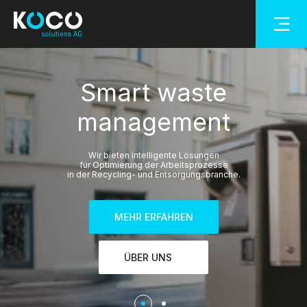
Smart waste
management
Smart waste
Wir bieten intelligente Lösungen
management
für Optimierung der Arbeitsprozesse
in der Recycling- und Entsorgungsbranche.
Intelligente Lösungen für Städte, Gemeinden, Recycling-Center,
Transporteure und Bauunternehmen.
MEHR ERFAHREN
MEHR ERFAHREN
ÜBER UNS